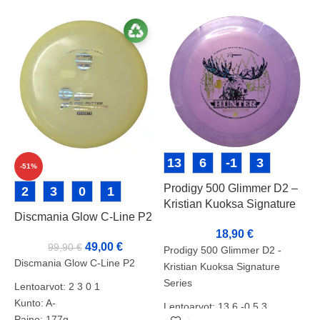
13
6
-1
3
-51%
Prodigy 500 Glimmer D2 –
P
2
3
0
1
Kristian Kuoksa Signature
Discmania Glow C-Line P2
Series
18,90
€
P
49,00
€
99,90
€
Prodigy 500 Glimmer D2 -
L
Discmania Glow C-Line P2
Kristian Kuoksa Signature
P
Series
Lentoarvot: 2 3 0 1
Kunto: A-
K
Lentoarvot: 13 6 -0,5 3
Paino: 177g