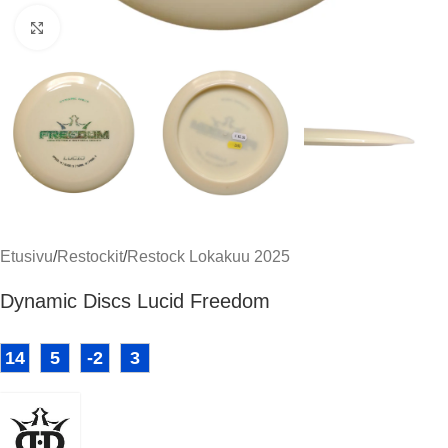
Klikkaa suuremmaksi
Etusivu
/
Restockit
/
Restock Lokakuu 2025
Dynamic Discs Lucid Freedom
14
5
-2
3