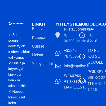
400-muovi. Se tarjoaa
luotettavan ja mukavan otteen
kiekosta.
Painatuksen väri ja kiekon
LINKIT
YHTEYSTIEDOT
AUKIOLOAJ
sävy ei välttämättä vastaa
Etusivu
Riistavuorenkuja
MA-
tuotekuvaa.
✔ Suomen
8,
KE
Kauppa
suurin
00320 Helsinki
12-18
käytettyjen
Uutiset
+35840
TO-PE
frisbeekiekkojen
Meistä
7673595
KATSO
valikoima.
GOOGLE
✔ Uusia ja
Yhteystiedot
info@topdisc.fi
käytettyjä
POIKKEU
kiekkoja
WhatsApp
VIIKKO 32
kaikkiin
Asiakaspalvelu
TI-KE 15-
taitotasoihin.
MA-PE 12-18
12-18
✔ Nopeat
toimitukset
koko