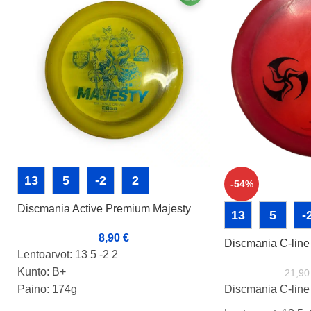
13
5
-2
2
-54%
Discmania Active Premium Majesty
13
5
-
8,90
€
Discmania C-lin
Lentoarvot: 13 5 -2 2
Kunto: B+
21,9
Paino: 174g
Discmania C-lin
Tussit:haamu rimmi