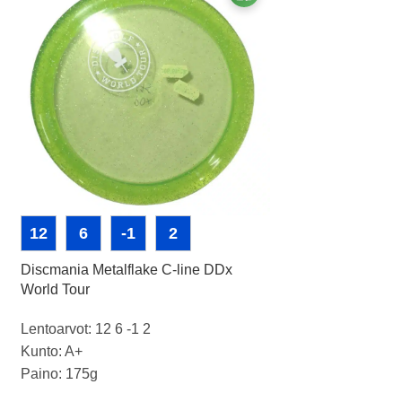
12
6
-1
2
14
4
0
Discmania Metalflake C-line DDx
Latitude 64 Gold 
World Tour
1
Lentoarvot: 12 6 -1 2
Latitude 64 Gold 
Kunto: A+
Lentoarvot: 14 4 0
Paino: 175g
Kunto: A-
Tussit: