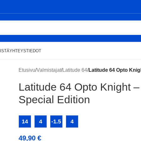
ISTÄ
YHTEYSTIEDOT
Etusivu
/
Valmistajat
/
Latitude 64
/
Latitude 64 Opto Knig
Latitude 64 Opto Knight 
Special Edition
14
4
-1.5
4
49,90
€