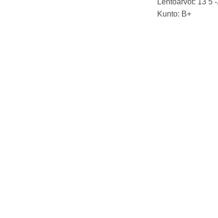
Lentoarvot: 13 5 -
Kunto: B+
Paino: 177g
Tussit: Rimmi, Ka