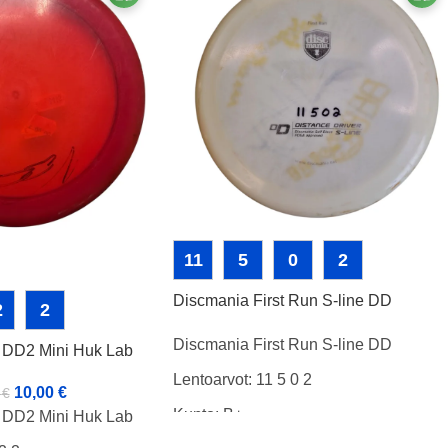
11
5
0
2
Discmania First Run S-line DD
2
2
Discmania First Run S-line DD
e DD2 Mini Huk Lab
Lentoarvot: 11 5 0 2
10,00
€
0
€
Kunto: B+
e DD2 Mini Huk Lab