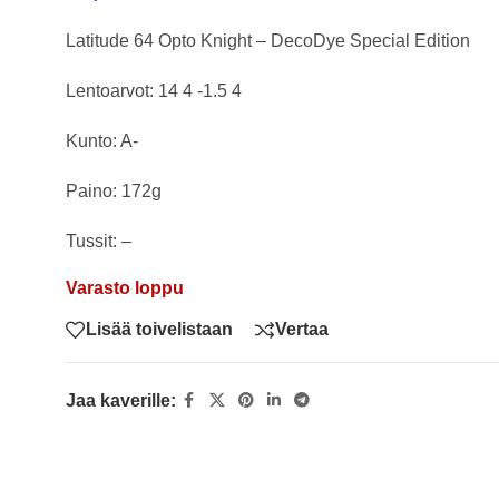
Latitude 64 Opto Knight – DecoDye Special Edition
Lentoarvot: 14 4 -1.5 4
Kunto: A-
Paino: 172g
Tussit: –
Varasto loppu
Lisää toivelistaan
Vertaa
Jaa kaverille: