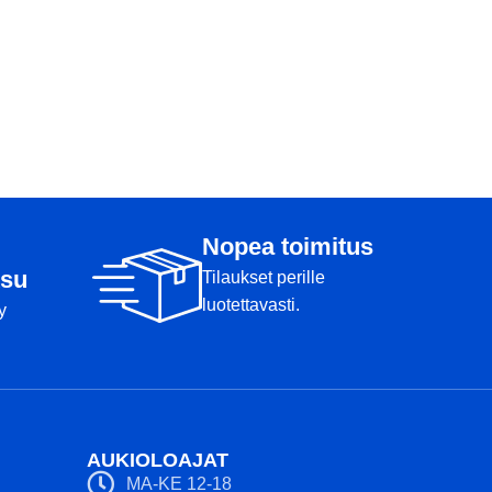
Nopea toimitus
su
Tilaukset perille
luotettavasti.
y
AUKIOLOAJAT
MA-KE 12-18