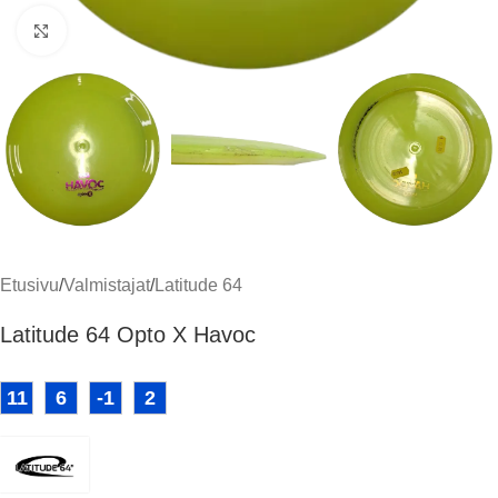
Klikkaa suuremmaksi
Etusivu
/
Valmistajat
/
Latitude 64
Latitude 64 Opto X Havoc
11
6
-1
2