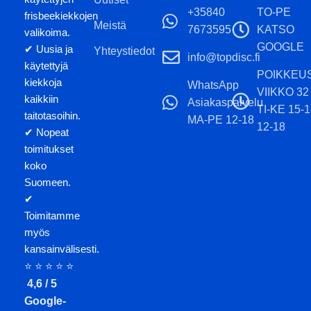
+35840
TO-PE
frisbeekiekkojen
Meistä
7673595
KATSO
valikoima.
GOOGLE
✔ Uusia ja
Yhteystiedot
info@topdisc.fi
käytettyjä
POIKKEU
kiekkoja
WhatsApp
VIIKKO 32
kaikkiin
Asiakaspalvelu
TI-KE 15-
taitotasoihin.
MA-PE 12-18
12-18
✔ Nopeat
toimitukset
koko
Suomeen.
✔
Toimitamme
myös
kansainvälisesti.
⭐ ⭐ ⭐ ⭐ ⭐
4,6 / 5
Google-