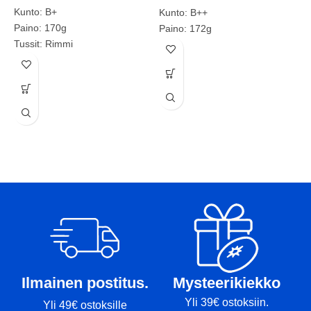
Kunto: B+
Kunto: B++
Paino: 170g
Paino: 172g
Tussit: Rimmi
Tussit: haamurimmi
D
Tuotenumero: 2029
D
L
K
P
T
Ilmainen postitus.
Mysteerikiekko
Yli 39€ ostoksiin.
Yli 49€ ostoksille