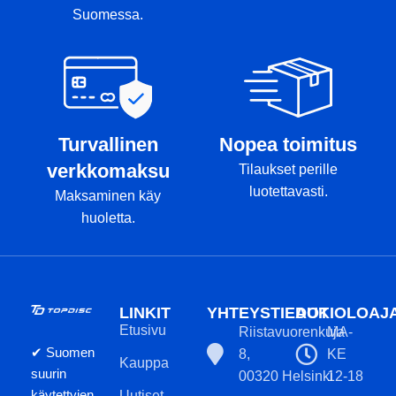
Suomessa.
Turvallinen
Nopea toimitus
verkkomaksu
Tilaukset perille
luotettavasti.
Maksaminen käy
huoletta.
LINKIT
YHTEYSTIEDOT
AUKIOLOAJ
Etusivu
Riistavuorenkuja
MA-
✔ Suomen
8,
KE
Kauppa
suurin
00320 Helsinki
12-18
käytettyjen
Uutiset