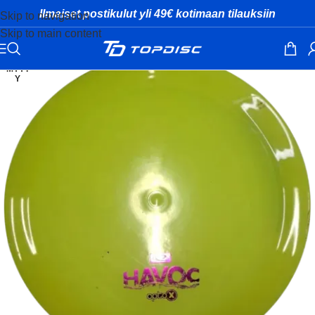
Ilmaiset postikulut yli 49€ kotimaan tilauksiin
Skip to navigation
Skip to main content
MYYT
Y