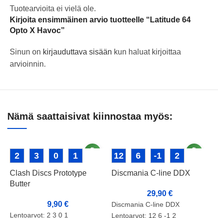
Tuotearvioita ei vielä ole.
Kirjoita ensimmäinen arvio tuotteelle “Latitude 64
Opto X Havoc”
Sinun on
kirjauduttava sisään
kun haluat kirjoittaa
arvioinnin.
Nämä saattaisivat kiinnostaa myös:
2
3
0
1
12
6
-1
2
Clash Discs Prototype
Discmania C-line DDX
Butter
29,90
€
9,90
€
Discmania C-line DDX
Lentoarvot: 2 3 0 1
Lentoarvot: 12 6 -1 2